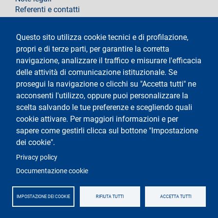
Referenti e contatti
Segui La Statale su
Questo sito utilizza cookie tecnici e di profilazione,
propri e di terze parti, per garantire la corretta
navigazione, analizzare il traffico e misurare l'efficacia
delle attività di comunicazione istituzionale. Se
prosegui la navigazione o clicchi su "Accetta tutti" ne
acconsenti l'utilizzo, oppure puoi personalizzare la
Testo
Università degli Studi di Milano
scelta salvando le tue preferenze e scegliendo quali
Via Festa del Perdono 7 - 20122 Milano
cookie attivare. Per maggiori informazioni e per
Tel.
+39 02 5032 5032
Posta elettronica certificata
sapere come gestirli clicca sul bottone "Impostazione
dei cookie".
Logo
Privacy policy
Documentazione cookie
IMPOSTAZIONE DEI COOKIE
RIFIUTA TUTTI
ACCETTA TUTTI