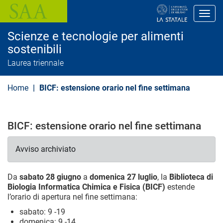
S
a
Toggl
l
t
Scienze e tecnologie per alimenti
a
a
sostenibili
l
Laurea triennale
c
o
n
Home
BICF: estensione orario nel fine settimana
t
e
n
u
t
BICF: estensione orario nel fine settimana
o
p
r
Avviso archiviato
i
n
c
Da
sabato 28 giugno
a
domenica 27 luglio
, la
Biblioteca di
i
Biologia Informatica Chimica e Fisica (BICF)
estende
p
l’orario di apertura nel fine settimana:
a
l
sabato: 9 -19
e
domenica: 9 -14