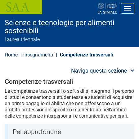
S
a
Toggl
l
t
Scienze e tecnologie per alimenti
a
a
sostenibili
l
Laurea triennale
c
o
n
Home
Insegnamenti
Competenze trasversali
t
e
n
Naviga questa sezione
u
t
Competenze trasversali
o
p
Le competenze trasversali o soft skills integrano il percorso
r
di studi e consentono a studentesse e studenti di acquisire
i
n
un primo bagaglio di abilità che non afferiscono a un
c
ambito professionale specifico ma rientrano nell’ambito
i
delle competenze interpersonali e comunicative generali.
p
a
l
Per approfondire
e