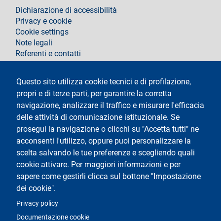
footer
Dichiarazione di accessibilità
Privacy e cookie
Cookie settings
Note legali
Referenti e contatti
Segui La Statale su
Questo sito utilizza cookie tecnici e di profilazione,
propri e di terze parti, per garantire la corretta
navigazione, analizzare il traffico e misurare l'efficacia
delle attività di comunicazione istituzionale. Se
prosegui la navigazione o clicchi su "Accetta tutti" ne
acconsenti l'utilizzo, oppure puoi personalizzare la
Testo
Università degli Studi di Milano
scelta salvando le tue preferenze e scegliendo quali
Via Festa del Perdono 7 - 20122 Milano
cookie attivare. Per maggiori informazioni e per
Tel.
+39 02 5032 5032
Posta elettronica certificata
sapere come gestirli clicca sul bottone "Impostazione
dei cookie".
Logo
Privacy policy
Documentazione cookie